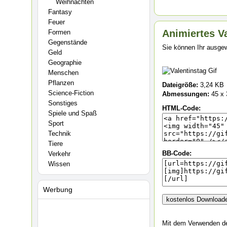
Weihnachten
Fantasy
Feuer
Animiertes Va
Formen
Gegenstände
Sie können Ihr ausgew
Geld
Geographie
Menschen
Pflanzen
Dateigröße:
3,24 KB
Science-Fiction
Abmessungen:
45 x 
Sonstiges
HTML-Code:
Spiele und Spaß
Sport
Technik
Tiere
BB-Code:
Verkehr
Wissen
Werbung
Mit dem Verwenden des