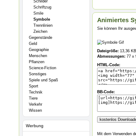
Schilder
Schriftzug
Smile
Animiertes S
Symbole
Trennlinien
Sie können Ihr ausgew
Zeichen
Gegenstände
Geld
Geographie
Dateigröße:
13,36 K
Menschen
Abmessungen:
77 x 
Pflanzen
HTML-Code:
Science-Fiction
Sonstiges
Spiele und Spaß
Sport
BB-Code:
Technik
Tiere
Verkehr
Wissen
Werbung
Mit dem Verwenden de