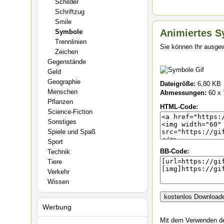
Schilder
Schriftzug
Smile
Animiertes S
Symbole
Trennlinien
Sie können Ihr ausgew
Zeichen
Gegenstände
Geld
Geographie
Dateigröße:
6,80 KB
Menschen
Abmessungen:
60 x 
Pflanzen
HTML-Code:
Science-Fiction
Sonstiges
Spiele und Spaß
Sport
BB-Code:
Technik
Tiere
Verkehr
Wissen
Werbung
Mit dem Verwenden de