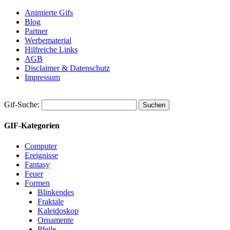
Animierte Gifs
Blog
Partner
Werbematerial
Hilfreiche Links
AGB
Disclaimer & Datenschutz
Impressum
Gif-Suche:
GIF-Kategorien
Computer
Ereignisse
Fantasy
Feuer
Formen
Blinkendes
Fraktale
Kaleidoskop
Ornamente
Pfeile