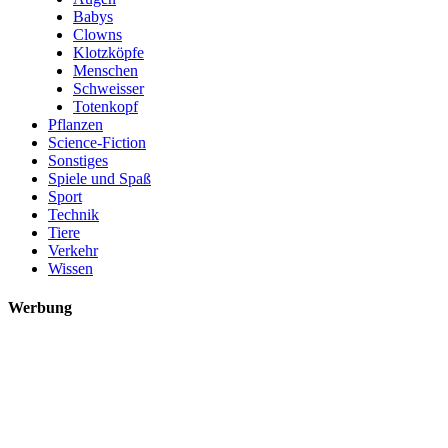
Babys
Clowns
Klotzköpfe
Menschen
Schweisser
Totenkopf
Pflanzen
Science-Fiction
Sonstiges
Spiele und Spaß
Sport
Technik
Tiere
Verkehr
Wissen
Werbung