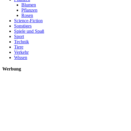
Blumen
Pflanzen
Rosen
Science-Fiction
Sonstiges
Spiele und Spaß
Sport
Technik
Tiere
Verkehr
Wissen
Werbung