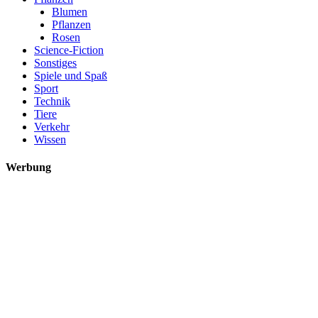
Blumen
Pflanzen
Rosen
Science-Fiction
Sonstiges
Spiele und Spaß
Sport
Technik
Tiere
Verkehr
Wissen
Werbung