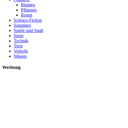
Blumen
Pflanzen
Rosen
Science-Fiction
Sonstiges
Spiele und Spaß
Sport
Technik
Tiere
Verkehr
Wissen
Werbung