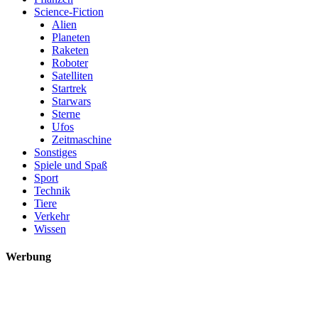
Science-Fiction
Alien
Planeten
Raketen
Roboter
Satelliten
Startrek
Starwars
Sterne
Ufos
Zeitmaschine
Sonstiges
Spiele und Spaß
Sport
Technik
Tiere
Verkehr
Wissen
Werbung