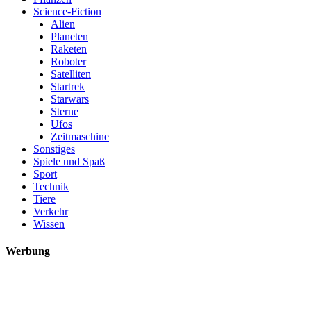
Science-Fiction
Alien
Planeten
Raketen
Roboter
Satelliten
Startrek
Starwars
Sterne
Ufos
Zeitmaschine
Sonstiges
Spiele und Spaß
Sport
Technik
Tiere
Verkehr
Wissen
Werbung