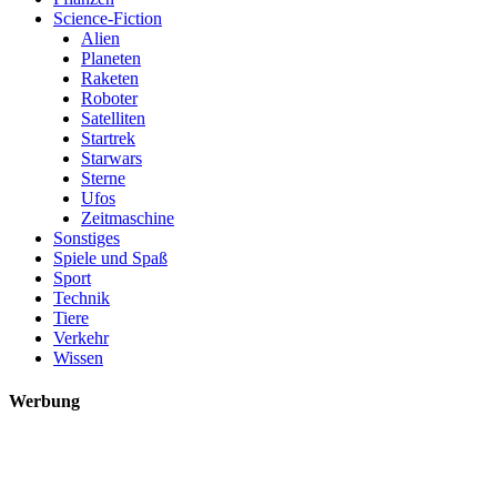
Science-Fiction
Alien
Planeten
Raketen
Roboter
Satelliten
Startrek
Starwars
Sterne
Ufos
Zeitmaschine
Sonstiges
Spiele und Spaß
Sport
Technik
Tiere
Verkehr
Wissen
Werbung