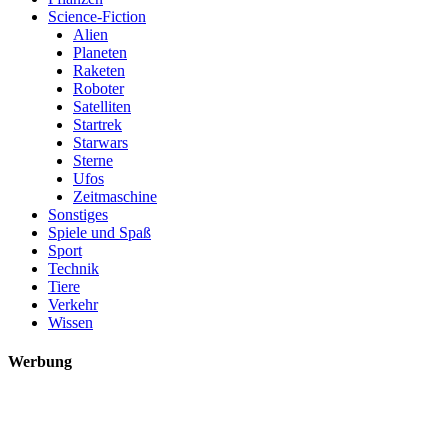
Science-Fiction
Alien
Planeten
Raketen
Roboter
Satelliten
Startrek
Starwars
Sterne
Ufos
Zeitmaschine
Sonstiges
Spiele und Spaß
Sport
Technik
Tiere
Verkehr
Wissen
Werbung