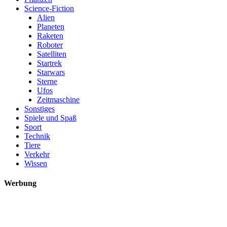
Science-Fiction
Alien
Planeten
Raketen
Roboter
Satelliten
Startrek
Starwars
Sterne
Ufos
Zeitmaschine
Sonstiges
Spiele und Spaß
Sport
Technik
Tiere
Verkehr
Wissen
Werbung