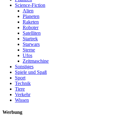
Science-Fiction
Alien
Planeten
Raketen
Roboter
Satelliten
Startrek
Starwars
Sterne
Ufos
Zeitmaschine
Sonstiges
Spiele und Spaß
Sport
Technik
Tiere
Verkehr
Wissen
Werbung