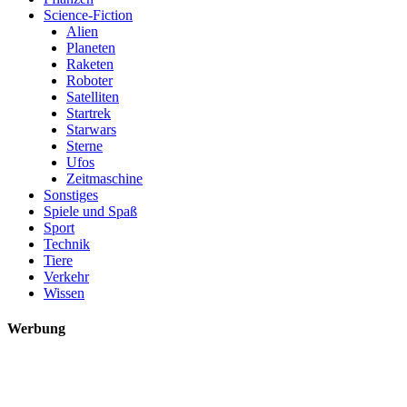
Science-Fiction
Alien
Planeten
Raketen
Roboter
Satelliten
Startrek
Starwars
Sterne
Ufos
Zeitmaschine
Sonstiges
Spiele und Spaß
Sport
Technik
Tiere
Verkehr
Wissen
Werbung