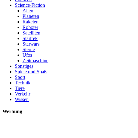
Science-Fiction
Alien
Planeten
Raketen
Roboter
Satelliten
Startrek
Starwars
Sterne
Ufos
Zeitmaschine
Sonstiges
Spiele und Spaß
Sport
Technik
Tiere
Verkehr
Wissen
Werbung