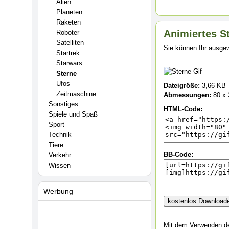
Alien
Planeten
Raketen
Animiertes St
Roboter
Satelliten
Sie können Ihr ausgew
Startrek
Starwars
Sterne
Ufos
Dateigröße:
3,66 KB
Zeitmaschine
Abmessungen:
80 x 
Sonstiges
HTML-Code:
Spiele und Spaß
Sport
Technik
Tiere
BB-Code:
Verkehr
Wissen
Werbung
Mit dem Verwenden des