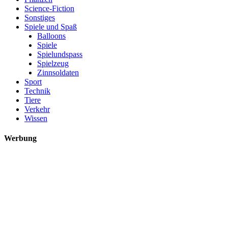
Science-Fiction
Sonstiges
Spiele und Spaß
Balloons
Spiele
Spielundspass
Spielzeug
Zinnsoldaten
Sport
Technik
Tiere
Verkehr
Wissen
Werbung