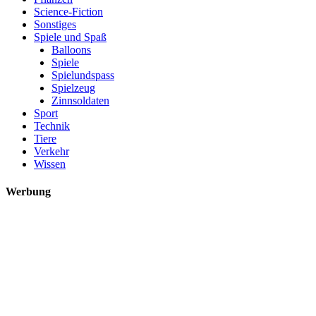
Science-Fiction
Sonstiges
Spiele und Spaß
Balloons
Spiele
Spielundspass
Spielzeug
Zinnsoldaten
Sport
Technik
Tiere
Verkehr
Wissen
Werbung