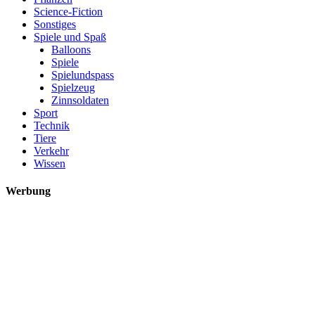
Science-Fiction
Sonstiges
Spiele und Spaß
Balloons
Spiele
Spielundspass
Spielzeug
Zinnsoldaten
Sport
Technik
Tiere
Verkehr
Wissen
Werbung