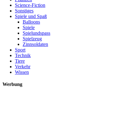
Science-Fiction
Sonstiges
Spiele und Spaß
Balloons
Spiele
Spielundspass
Spielzeug
Zinnsoldaten
Sport
Technik
Tiere
Verkehr
Wissen
Werbung