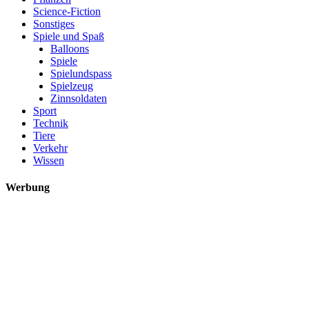
Science-Fiction
Sonstiges
Spiele und Spaß
Balloons
Spiele
Spielundspass
Spielzeug
Zinnsoldaten
Sport
Technik
Tiere
Verkehr
Wissen
Werbung