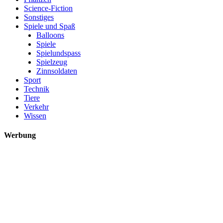
Science-Fiction
Sonstiges
Spiele und Spaß
Balloons
Spiele
Spielundspass
Spielzeug
Zinnsoldaten
Sport
Technik
Tiere
Verkehr
Wissen
Werbung