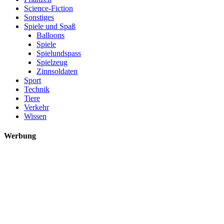
Science-Fiction
Sonstiges
Spiele und Spaß
Balloons
Spiele
Spielundspass
Spielzeug
Zinnsoldaten
Sport
Technik
Tiere
Verkehr
Wissen
Werbung