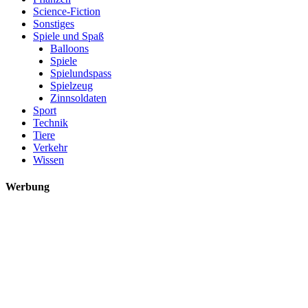
Science-Fiction
Sonstiges
Spiele und Spaß
Balloons
Spiele
Spielundspass
Spielzeug
Zinnsoldaten
Sport
Technik
Tiere
Verkehr
Wissen
Werbung