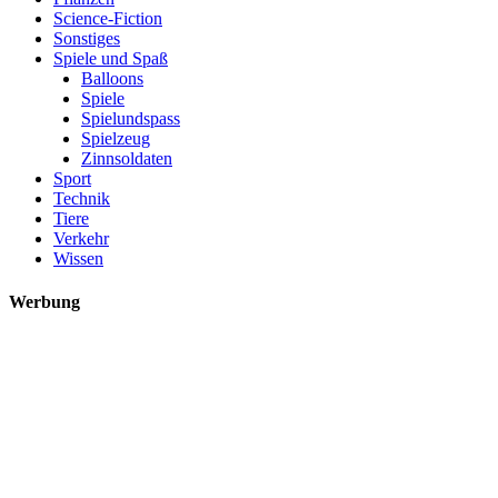
Science-Fiction
Sonstiges
Spiele und Spaß
Balloons
Spiele
Spielundspass
Spielzeug
Zinnsoldaten
Sport
Technik
Tiere
Verkehr
Wissen
Werbung