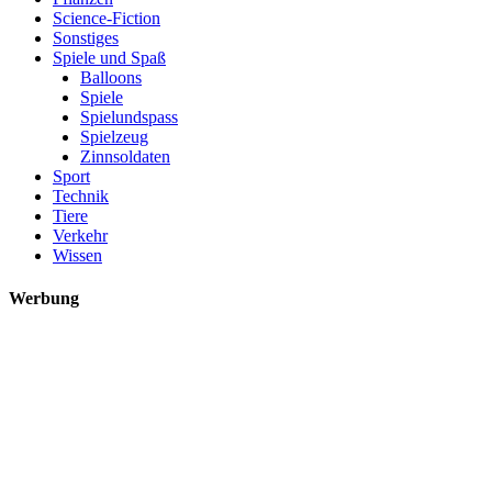
Science-Fiction
Sonstiges
Spiele und Spaß
Balloons
Spiele
Spielundspass
Spielzeug
Zinnsoldaten
Sport
Technik
Tiere
Verkehr
Wissen
Werbung