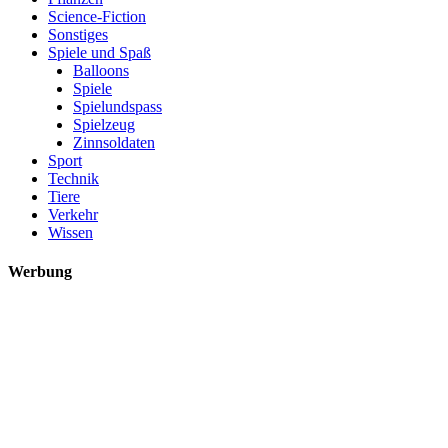
Science-Fiction
Sonstiges
Spiele und Spaß
Balloons
Spiele
Spielundspass
Spielzeug
Zinnsoldaten
Sport
Technik
Tiere
Verkehr
Wissen
Werbung