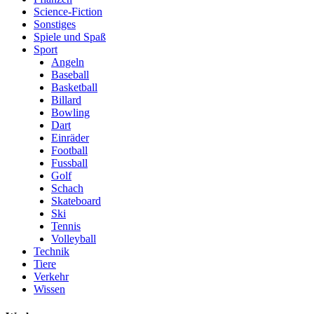
Science-Fiction
Sonstiges
Spiele und Spaß
Sport
Angeln
Baseball
Basketball
Billard
Bowling
Dart
Einräder
Football
Fussball
Golf
Schach
Skateboard
Ski
Tennis
Volleyball
Technik
Tiere
Verkehr
Wissen