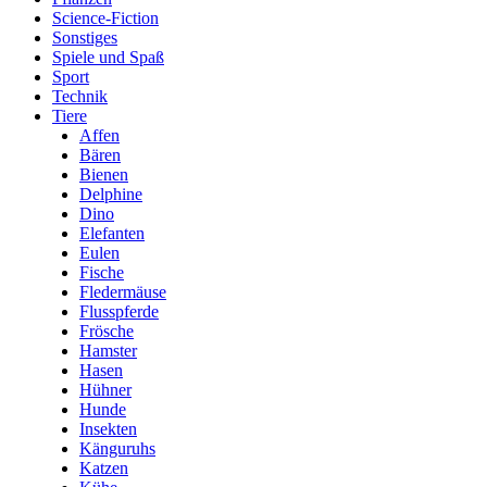
Science-Fiction
Sonstiges
Spiele und Spaß
Sport
Technik
Tiere
Affen
Bären
Bienen
Delphine
Dino
Elefanten
Eulen
Fische
Fledermäuse
Flusspferde
Frösche
Hamster
Hasen
Hühner
Hunde
Insekten
Känguruhs
Katzen