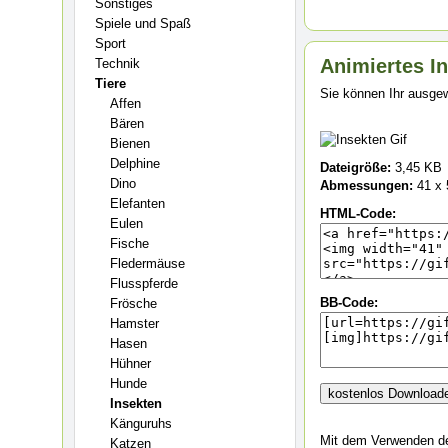
Sonstiges
Spiele und Spaß
Sport
Animiertes In
Technik
Tiere
Sie können Ihr ausgew
Affen
Bären
Bienen
Delphine
Dateigröße:
3,45 KB
Dino
Abmessungen:
41 x 
Elefanten
HTML-Code:
Eulen
Fische
Fledermäuse
Flusspferde
BB-Code:
Frösche
Hamster
Hasen
Hühner
Hunde
Insekten
Känguruhs
Mit dem Verwenden des
Katzen