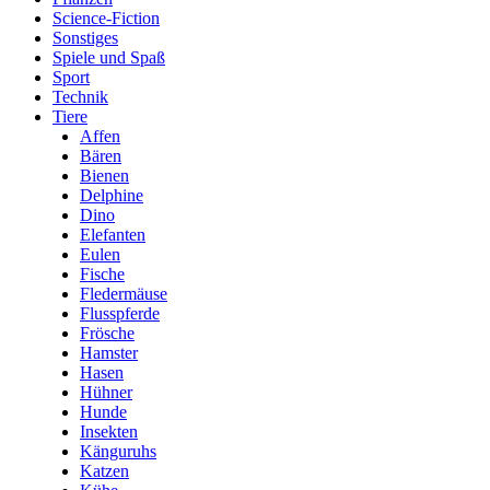
Science-Fiction
Sonstiges
Spiele und Spaß
Sport
Technik
Tiere
Affen
Bären
Bienen
Delphine
Dino
Elefanten
Eulen
Fische
Fledermäuse
Flusspferde
Frösche
Hamster
Hasen
Hühner
Hunde
Insekten
Känguruhs
Katzen