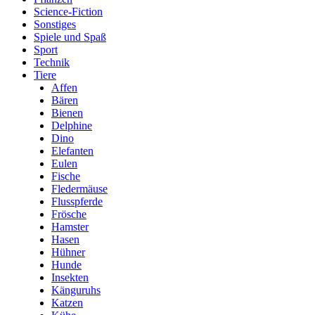
Science-Fiction
Sonstiges
Spiele und Spaß
Sport
Technik
Tiere
Affen
Bären
Bienen
Delphine
Dino
Elefanten
Eulen
Fische
Fledermäuse
Flusspferde
Frösche
Hamster
Hasen
Hühner
Hunde
Insekten
Känguruhs
Katzen