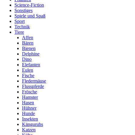
Science-Fiction
Sonstiges
Spiele und Spaß
Sport
Technik
Tiere
Affen
Bären
Bienen
Delphine
Dino
Elefanten
Eulen
Fische
Fledermäuse
Flusspferde
Frösche
Hamster
Hasen
Hühner
Hunde
Insekten
Känguruhs
Katzen