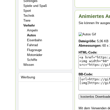
Sonstiges
Spiele und Spaß
Sport
Animiertes Au
Technik
Tiere
Sie können Ihr ausgew
Verkehr
Ampeln
Autos
Eisenbahn
Dateigröße:
5,06 KB
Fahrrad
Abmessungen:
60 x 
Flugzeuge
HTML-Code:
Motorräder
Schiffe
Wissen
BB-Code:
Werbung
Mit dem Verwenden de