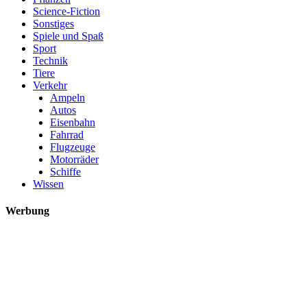
Science-Fiction
Sonstiges
Spiele und Spaß
Sport
Technik
Tiere
Verkehr
Ampeln
Autos
Eisenbahn
Fahrrad
Flugzeuge
Motorräder
Schiffe
Wissen
Werbung