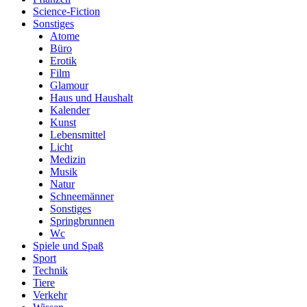
Science-Fiction
Sonstiges
Atome
Büro
Erotik
Film
Glamour
Haus und Haushalt
Kalender
Kunst
Lebensmittel
Licht
Medizin
Musik
Natur
Schneemänner
Sonstiges
Springbrunnen
Wc
Spiele und Spaß
Sport
Technik
Tiere
Verkehr