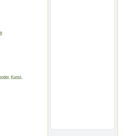
ender
,
Kunst
,