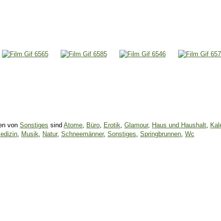
ien von
Sonstiges
sind
Atome
,
Büro
,
Erotik
,
Glamour
,
Haus und Haushalt
,
Kal
edizin
,
Musik
,
Natur
,
Schneemänner
,
Sonstiges
,
Springbrunnen
,
Wc