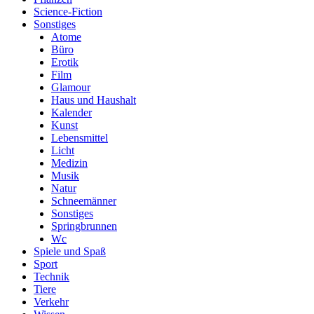
Science-Fiction
Sonstiges
Atome
Büro
Erotik
Film
Glamour
Haus und Haushalt
Kalender
Kunst
Lebensmittel
Licht
Medizin
Musik
Natur
Schneemänner
Sonstiges
Springbrunnen
Wc
Spiele und Spaß
Sport
Technik
Tiere
Verkehr