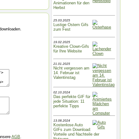
Animationen für den
Herbst
25.03.2025
Lustige Ostern Gifs
 downloaden.
zum Fest
19.02.2025
Kreative Clown-Gifs
für Ihre Website
21.01.2025
Nicht vergessen am
14. Februar ist
Valentinstag
02.10.2024
Das perfekte GIF für
jede Situation: 11
perfekte Tipps
13.08.2024
Kostenlose Auto
GIFs zum Download:
Vorteile und Nachteile der
 unsere
AGB
.
Nutzung