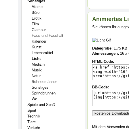
Sonstiges
Atome
Büro
Animiertes Li
Erotik
Film
Sie können Ihr ausgew
Glamour
Haus und Haushalt
Kalender
Kunst
Dateigröße:
1,75 KB
Lebensmittel
Abmessungen:
16 x 
Licht
HTML-Code:
Medizin
Musik
Natur
Schneemänner
BB-Code:
Sonstiges
Springbrunnen
Wc
Spiele und Spaß
Sport
Technik
Tiere
Mit dem Verwenden des
Verkehr