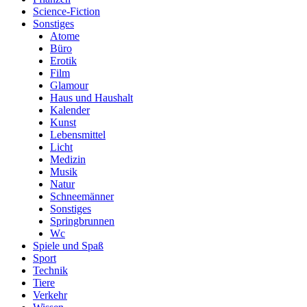
Science-Fiction
Sonstiges
Atome
Büro
Erotik
Film
Glamour
Haus und Haushalt
Kalender
Kunst
Lebensmittel
Licht
Medizin
Musik
Natur
Schneemänner
Sonstiges
Springbrunnen
Wc
Spiele und Spaß
Sport
Technik
Tiere
Verkehr