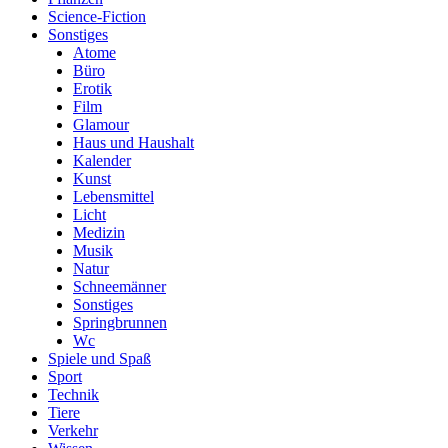
Science-Fiction
Sonstiges
Atome
Büro
Erotik
Film
Glamour
Haus und Haushalt
Kalender
Kunst
Lebensmittel
Licht
Medizin
Musik
Natur
Schneemänner
Sonstiges
Springbrunnen
Wc
Spiele und Spaß
Sport
Technik
Tiere
Verkehr