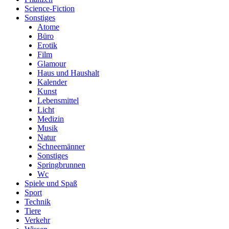
Science-Fiction
Sonstiges
Atome
Büro
Erotik
Film
Glamour
Haus und Haushalt
Kalender
Kunst
Lebensmittel
Licht
Medizin
Musik
Natur
Schneemänner
Sonstiges
Springbrunnen
Wc
Spiele und Spaß
Sport
Technik
Tiere
Verkehr