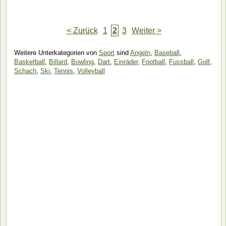
< Zurück
1
2
3
Weiter >
Weitere Unterkategorien von
Sport
sind
Angeln
,
Baseball
,
Basketball
,
Billard
,
Bowling
,
Dart
,
Einräder
,
Football
,
Fussball
,
Golf
,
Schach
,
Ski
,
Tennis
,
Volleyball