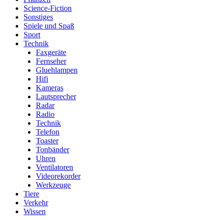
Science-Fiction
Sonstiges
Spiele und Spaß
Sport
Technik
Faxgeräte
Fernseher
Gluehlampen
Hifi
Kameras
Lautsprecher
Radar
Radio
Technik
Telefon
Toaster
Tonbänder
Uhren
Ventilatoren
Videorekorder
Werkzeuge
Tiere
Verkehr
Wissen