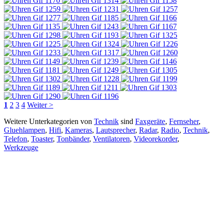
1
2
3
4
Weiter >
Weitere Unterkategorien von
Technik
sind
Faxgeräte
,
Fernseher
,
Gluehlampen
,
Hifi
,
Kameras
,
Lautsprecher
,
Radar
,
Radio
,
Technik
,
Telefon
,
Toaster
,
Tonbänder
,
Ventilatoren
,
Videorekorder
,
Werkzeuge