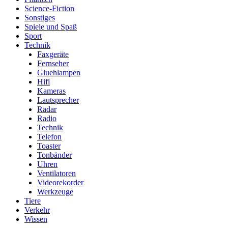
Science-Fiction
Sonstiges
Spiele und Spaß
Sport
Technik
Faxgeräte
Fernseher
Gluehlampen
Hifi
Kameras
Lautsprecher
Radar
Radio
Technik
Telefon
Toaster
Tonbänder
Uhren
Ventilatoren
Videorekorder
Werkzeuge
Tiere
Verkehr
Wissen