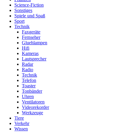
Science-Fiction
Sonstiges
Spiele und Spaß
Sport
Technik
Faxgeräte
Fernseher
Gluehlampen
Hifi
Kameras
Lautsprecher
Radar
Radio
Technik
Telefon
Toaster
Tonbänder
Uhren
Ventilatoren
Videorekorder
Werkzeuge
Tiere
Verkehr
Wissen