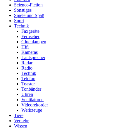
Science-Fiction
Sonstiges
Spiele und Spaß
Sport
Technik
Faxgeräte
Fernseher
Gluehlampen
Hifi
Kameras
Lautsprecher
Radar
Radio
Technik
Telefon
Toaster
Tonbänder
Uhren
Ventilatoren
Videorekorder
Werkzeuge
Tiere
Verkehr
Wissen