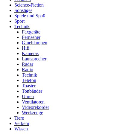
Science-Fiction
Sonstiges
Spiele und Spaß
Sport
Technik
Faxgeräte
Fernseher
Gluehlampen
Hifi
Kameras
Lautsprecher
Radar
Radio
Technik
Telefon
Toaster
Tonbänder
Uhren
Ventilatoren
Videorekorder
Werkzeuge
Tiere
Verkehr
Wissen