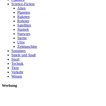
Science-Fiction
Alien
Planeten
Raketen
Roboter
Satelliten
Startrek
Starwars
Sterne
Ufos
Zeitmaschine
Sonstiges
Spiele und Spaß
Sport
Technik
Tiere
Verkehr
Wissen
Werbung