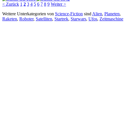
< Zurück
1
2
3
4
5
6
7
8
9
Weiter >
Weitere Unterkategorien von
Science-Fiction
sind
Alien
,
Planeten
,
Raketen
,
Roboter
,
Satelliten
,
Startrek
,
Starwars
,
Ufos
,
Zeitmaschine